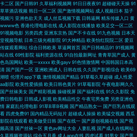
卡二区
国产日韩91
久草福利视频网
91日日夜夜91
超碰碰天天操
91
费版 久久黄黄 青青草福利网 国产精品网 国模无码视频 俺去拉的最新官网 极
草草酒店视频
韩日一区二区
国产激情视频网站
成人视频日本
茄子
视频污
亚洲色欲天天
成人丝瓜视频下载
日韩逼网
精东传媒入口
黄
品美女被爆操 午夜精点 aV中亚 五月天中文娱乐 91探花黄色视频 欧美欧美欧
wwww色
香港伦理电影在线
成人影院在线播放
欧美足交一区二区
91视频电影
另类四虎
亚洲东京热
国产不卡在线
91九色视频
日本天
美 91福利微拍 久久国产 欧美性爱综合一区二区 久久超碰人人 美女人人肏 国
堂视频导航
日本三级光棍影院
91大神精品
欧美怡红院院二区
爱豆
传媒观看网站
综合日韩欧美
草逼网首页
国产日韩精品91
91视频网
产精品视频69 在线免费观看岛国视频 国家密码2 性视频综合网 久久伊人热
站在线
69性影院
福利资源在线
91自拍最新网址
青青草国产成人
黄
色岛国网站
欧美一xxxxx
欧美gayv
91色情激情网
中国韩国日本高
蜜桃91性视频 欧色图综合 爱豆网站免费观看官网 在线影院午夜 69本日 国模
清
国产国产一区
亚洲欧洲成人
日韩在线
久久国产影视综合
欧美69
潮喷
伦理片app下载
激情视频国产精品
91草莓久草超碰
成人性爱
aa影院
欧美性爱插插
欧美日韩色黄片
91草莓影院
午夜电影网久久
无码视频 色情免费 超碰97免费在线 老湿机精品福利视频 男人的天堂网页 黄
国产丝袜美女
国产精彩视频
操碰视屏
国产福利在线
91久久影院
免
费日韩电影
日韩成人影视
欧美精品性交
午夜宅男免费
另类亚洲色
色综合网 影音资源网站av 豆花91网最新视频 午夜福利久久 91秘密入口免费
情
家庭乱伦理电影
91草B草B视频
国产精品熟女一
国产巨乳在线观
看
四虎免费91
国内精品无码短片
超碰成人操操
欧美猛交视频
西瓜
久草免AV 色福利视频导航呢 91综合在线观看 欧美成人色网 btdad种子搜索
影院在线观看
欧美做受日韩
国产在线一
国产原创视频在线
国产视
频高清
国产丝袜一区
黄色av网址大全
人妻乱视
国产成人在线网站
成人一区二区三区精品 91x视频大全 亚洲高清99综合 久久精品首页 青青草
久草视频资源站
综合五月香
成人app在线
四虎试看
91男女
国产男