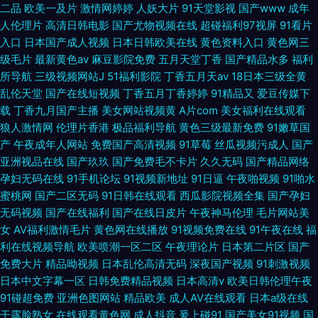
二品
欧美一及片
激情网婷婷
人妖大片
91天堂影视
国产www
成年
人伦理片
高清日韩电影
国产尤物视频在线
超碰福利97视屏
91看片
入口
日本国产成人视频
日本日韩欧美在线
黄色资料入口
黄色网三
级毛片
最新黄色av
麻豆影院免费
五月天堂丁香
国产精品水多
福利
所导航
三级视频网站J
51福利影院
丁香五月天av
18日本三级全黄
乱伦天堂
国产在线短视频
丁香五月丁香婷婷
91精品又
爱豆传媒下
载
丁香九月国产主播
美女网站视频黄
A片com
美女福利在线观看
狼人激情网
伦理片香港
极品福利导航
黄色三级最新免费
91嫩草国
产
午夜成年人网站
免费国产高清视频
91草莓
丝瓜视频污成人
国产
亚洲视品在线
国产玖玖
国产免费毛不卡片
久久无码
国产精品网络
孕妇无码在线
91手机论坛
91视频新地址
91日逼
午夜啪视频
91啪水
蜜桃网
国产二区无码
91日韩在线观看
西瓜影院视频全集
国产孕妇
无码视频
国产在线福利
国产在线日皮片
午夜神马伦理
毛片网站美
女
AV福利激情毛片
黄色网在线播放
91视频免费在线
91午夜在线
福
利在线视频导航
欧美喷潮一区二区
午夜理论片
日本第二片区
国产
免费大片
精品呦视频
日本乱伦高清无码
深夜国产视频
91刺激视频
日本中文字幕一区
日韩免费精品视频
日本高清v
欧美日韩伦理午夜
91碰超免费
亚洲色图网站
精品欧美
成人AV在线观看
日本a级在线
干露脸熟女
在线观看黄色网
成人抖音
爰上碰91
国产美女91视频
国