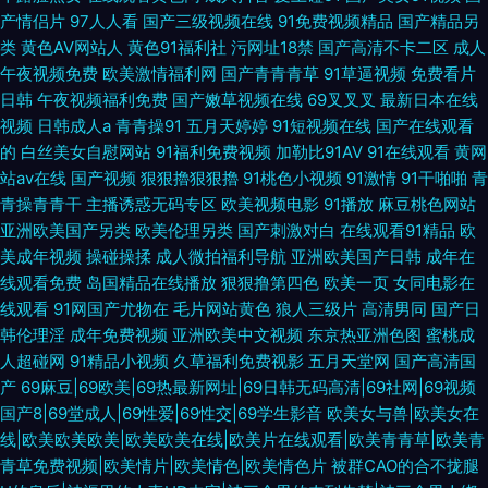
产情侣片
97人人看
国产三级视频在线
91免费视频精品
国产精品另
类
黄色AV网站人
黄色91福利社
污网址18禁
国产高清不卡二区
成人
午夜视频免费
欧美激情福利网
国产青青青草
91草逼视频
免费看片
日韩
午夜视频福利免费
国产嫩草视频在线
69叉叉叉
最新日本在线
视频
日韩成人a
青青操91
五月天婷婷
91短视频在线
国产在线观看
的
白丝美女自慰网站
91福利免费视频
加勒比91AV
91在线观看
黄网
站av在线
国产视频
狠狠擼狠狠擼
91桃色小视频
91激情
91干啪啪
青
青操青青干
主播诱惑无码专区
欧美视频电影
91播放
麻豆桃色网站
亚洲欧美国产另类
欧美伦理另类
国产刺激对白
在线观看91精品
欧
美成年视频
操碰操揉
成人微拍福利导航
亚洲欧美国产日韩
成年在
线观看免费
岛国精品在线播放
狠狠撸第四色
欧美一页
女同电影在
线观看
91网国产尤物在
毛片网站黄色
狼人三级片
高清男同
国产日
韩伦理淫
成年免费视频
亚洲欧美中文视频
东京热亚洲色图
蜜桃成
人超碰网
91精品小视频
久草福利免费视影
五月天堂网
国产高清国
产
69麻豆|69欧美|69热最新网址|69日韩无码高清|69社网|69视频
国产8|69堂成人|69性爱|69性交|69学生影音
欧美女与兽|欧美女在
线|欧美欧美欧美|欧美欧美在线|欧美片在线观看|欧美青青草|欧美青
青草免费视频|欧美情片|欧美情色|欧美情色片
被群CAO的合不拢腿