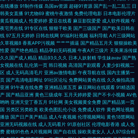
在线播放
91制作传媒
岛国av资源
超碰91资源
国产乱一乱二乱三
日
九九八九九精品 大香蕉伊人久久 密桃91看视频 午夜看看黄色片 www.青草
韩美女直播
91尤物69
蜜桃午夜激情
免费伦理电影
日本电影伦理片
黄瓜视频成人
性爱婷婷
爱豆在线看
麻豆影院爱爱
成人软件视频
午
aaa 日韩熟女片孑 欧韩123区 福利嫩草在线导航 午夜影音在线资源站 超碰
夜宅男在线
91专区在线
狠狠干欧美
国产三级国产
国产欧美日韩在
线
97五月天婷婷
日韩在线网
91福利社视频
福利导航
A片三级网站
人草色欲 国产日韩欧美另类 日韩91黄 免费电影观看网站 av天堂网址 一级日
久草视频8
香蕉APP污视频
艹艹艹插逼
国产精品五月天
狠狠操欧美
性爱
国产绝色精品
精品孕妇无码视频
午夜A片三级片
天美果冻传媒
韩 性爱网欧美日日色 三级在线观看 欧美色性 日韩自拍网站av综合 超碰天堂
久久国产成人精品
精品93久久久
日本人妖射精
学生妹avav
国产熟
女视频在线
乱伦第一页
韩日视频
高清国产剧观看
人妻少妇视频二
av 91次源 黄色厂库 免费公开超碰五月丁香 97人操人 美女91色 偷拍网站91
区
成人无码高清毛片
亚洲av激情电影
午夜导航在线
国内主播第一
页
国产高清电影网址
91社区论坛
免费网站黄色在线
久久偷拍高清
亚洲
91午夜在线免费
亚洲精品第五页
麻豆网站在线观看
91精选国
99无码视屏 欧美国产精品久久绿帽 午夜在线观看免费视频 91俺去啦 超碰人
产
国产精品亚洲
黄色三级成年
五月天婷婷爱
国产不卡小视频
AV色
哟哟
亚洲天堂丁香五月
91社网
美女视频黄全免费
国产精品第一页
在线www 久草欧美在线 91网站制服诱惑 国产淫视频在线 超碰碰人妻 抖阴
国
另类区另类欧美
欧美色图乱伦小说
免费成人软件
黄色网址视频
播放
国产日产美产精品
成人午夜视频
伦理视频网站
黄色18禁网站
网站 国精品无码一区二区 日韩精品五码 欧美在线观看日B av免费在线国产
亚洲无码视频在线
成人无码看片
91原创社区
伦理电影香港
成人免
费
蜜桃91色色
A片视频网
国产自在线
操欧美老女人
人人97综合精
黄色电影小说网站 www国产亚洲 国产精品久久香 伊人福利无码 成人福利