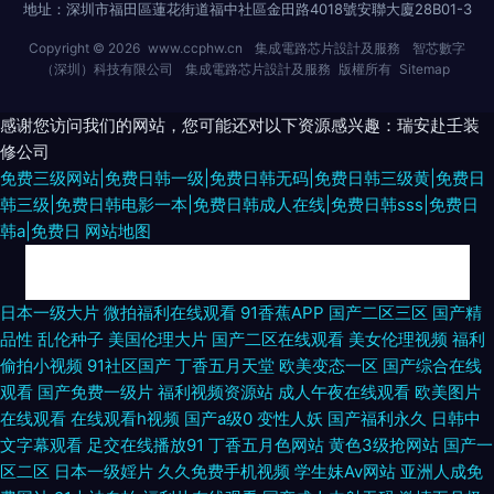
地址：深圳市福田區蓮花街道福中社區金田路4018號安聯大廈28B01-3
Copyright © 2026
www.ccphw.cn
集成電路芯片設計及服務
智芯數字
（深圳）科技有限公司
集成電路芯片設計及服務
版權所有
Sitemap
感谢您访问我们的网站，您可能还对以下资源感兴趣：瑞安赴壬装
修公司
免费三级网站|免费日韩一级|免费日韩无码|免费日韩三级黄|免费日
韩三级|免费日韩电影一本|免费日韩成人在线|免费日韩sss|免费日
韩a|免费日
网站地图
日韩专区第9页 国产视频第一页 中文字幕观看第一页 www,色色,Cn 另类互
日本一级大片
微拍福利在线观看
91香蕉APP
国产二区三区
国产精
品性
乱伦种子
美国伦理大片
国产二区在线观看
美女伦理视频
福利
操 萌白酱白虎自慰 日韩五月丁香影院 久久香蕉现现 日韩免费视频网站 91探
偷拍小视频
91社区国产
丁香五月天堂
欧美变态一区
国产综合在线
观看
国产免费一级片
福利视频资源站
成人午夜在线观看
欧美图片
花大神强推 欧美久久最新 亚洲色图综合首页 欧洲Au麻豆 五月天亚洲视频 人
在线观看
在线观看h视频
国产a级0
变性人妖
国产福利永久
日韩中
文字幕观看
足交在线播放91
丁香五月色网站
黄色3级抢网站
国产一
妻操逼片播放 91擦入内射 亚州成人一区二区 www国产www 91影院在线 激
区二区
日本一级婬片
久久免费手机视频
学生妹Av网站
亚洲人成免