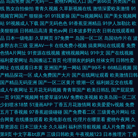
品
岛国免费
国产无码一二
蜜桃tv网站入口
国产第66页
另类国产在
线
熟女自拍偷拍
青青久视频
久草新视频在线
激情深爱欧美激情
91
国产情侣久久天堂在线 日韩AV操逼 国产成人精品酒店一区 黄色一级片一区
视频官网国产
狠狠操-91
91我要操
国产ts视频网站
国产美女视频网
站
91视频成人下载
国产无码色色
91香蕉亚洲精品
91伊人加勒比
欧
二区 AV超碰导航 国产精品自拍6区 九精品在线 欧美国产日韩一二 欧美日韩
美狠狠插
日韩精品高清
黄色av网
日本波多野吉衣
日韩在线观看精
品
日本一级电影
久草网页
97免费艹
岛国一区二区
岛国动作片在
波
三区 色色午夜影院 免费的视频 在线成人视频网 99视频国产在线 91黃頁網址
多野吉衣三级
亚洲AV一卡
在线免费小视频
搞黄网站在线观看
免费
色情A片网扯
91资源在线视频
蜜桃视频网站
91中文
国产在线视频
中文无码熟妇人妻 91主站色色 91黄在线 在线观看中文字幕一 日本3级片人
福利爱爱网址
岛国搬运工首页
伦理朋友的妈妈
丝袜女同
日韩性爱
网址
在线观看日本黄
亚洲国产第一网站
国产99不卡
66精品视频
国
妻 91九色自拍
产精品探花一区
成人免费国产大片
国产在线网址观看
欧美激情日韩
国产精品无码亚洲
国产一区二区黄片
喷潮一区
福利姬足交在线看
成人午夜网址
五月花无码视频
青青草国产
欧美日韩乱
国产屁屁第
一页
91国产视频网
性爱草逼91AV
免费欧美视频
欧美岛国一区二区
少妇喷水18禁
51漫画APP
丁香五月花激情网
欧美爱爱tv视频
免费
五月丁香视频
97香蕉超级碰碰
国产免费看二区
三级黄色片网站
综
合网黄
在线播放观看
欧美电影在线
伦理片在哪里看
蜜桃午夜网
久
草资源在
日本三级大全
久久福利
福利所导航视频
成人片免费
国产
第9页
中文字幕bt原声
三级日韩欧美
午夜视频123
日本推理片
丁香