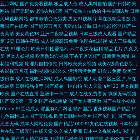
五月网站
国产免费看视频
极品成人色
成人黑料自拍
国产日韩欧美
网站
国产无码av
老湿A片影院
国产精品自拍偷拍
牛牛影院A片
日韩
无码视频网站
都市激情变态另类
男女91视频
字幕在线精品播放
免
费国产在线看
国产婷婷五月天
无码传媒导航
日本电影伦理
国产午
夜高清
美女黄色18
亚洲午夜精品视频
日本三级成人观看
国产精品
第12页
日韩午夜场
成人视频高清免费
伦理在线影视
成人三级视频
在线
91理论片
欧美日韩性爱福利
av午夜探花福利
精品毛片
久久叉
叉
另类人妖视频
欧美熟妇穴视频
丁香五月V国产
日韩黄色网址
豆
花福利视频
轮理片自拍偷拍
日韩欧美美女视频
欧美A级黄色影院
丁
香影视五月花
福利视频电影久久
污污污污免费
91金典免费
欧美三
级日本
成人在线吃瓜网站
成人岛国影院
成人动漫二区三区
久草在
线最新
日韩精品推荐
国产精品一区自拍
男人天堂
a片123
另类视频
欧美
国产在线直播
亚洲卡一卡二
成人在线免费看黄
操操无码视频
国产高清第一页
91国产在线播放
国产女人夜夜做
国产在线小视频
91com
91豆花成人
哪里有A片网址
精产国品
香蕉视频国产精品
91
九色福利
成人国产无线视
欧美日韩性生活片
国产伦理剧
国产精品
无套无码
成年人网站免费
国产精品1000
91九色在线视频
日本伦理
片在线
三级无码在线天堂
久久成人亚洲
日本中文视频在线
伦理剧
推荐
国产成人精品日本
97甜桃品种介绍
91插插插
欧美SE第二页
毛