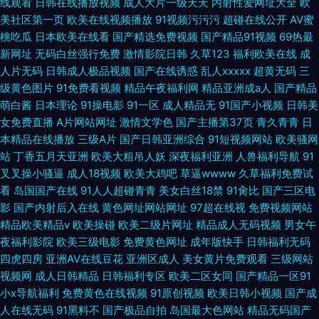
线观看
日韩在线播放视频
成人大片一级天天
内射性爱网址大全
欧
美社区第一页
欧美在线视频播放
91视频污污污
超碰在线公开
AV蜜
桃吃瓜
日本欧美在线看
国产精选免费视频
国产精品91视频
69热最
新网址
无码白丝强行免费
激情影院日韩
久草123
福利欧美在线
成
人片无码
日韩成人极品视频
国产在线诱惑
乱人xxxxx
超黄无码
三
级黄色图片
91免费看视频
精品午夜福利网
精品亚洲成a人
国产精品
萌白酱
日本理论
91操电影
91一区
成人精品无
91国产小视频
日韩美
女免费直播
A片网站网址
激情文学色
国产主播第37页
青久青青
日
本精品在线播放
三级A片
国产日韩亚洲综合
91短视频网站
欧美骚网
站
丁香五月天亚洲
欧美大粗吊人妖
深夜福利亚洲
人兽福利导航
91
叉叉操小骚逼
成人18视频
欧美大鸡吧
草逼wwww
久草福利免费试
看
岛国国产在线
91人人超碰青青
美女白丝18禁
91肏比
国产三区电
影
国产内射后入在线
黄色网址网站网址
97超在线视
免费视频网站
精品欧美精品v
欧美操碰
欧美二级片网址
精品成人无码视频
男女午
夜福利影院
欧美三级电影
免费黄色网址
成年版快手
日韩福利无码
四虎四房
亚洲AV在线豆花
亚洲区成人
美女黄片免费观看
三级网站
视频网
成人日韩精品
日韩福利专区
欧美二区女同
国产精品一区91
小x导航福利
免费黄色在线视频
91原创视频
欧美日韩小视频
国产成
人在线无码
91黑料不
国产极品自拍
岛国最大色网站
精品无码国产