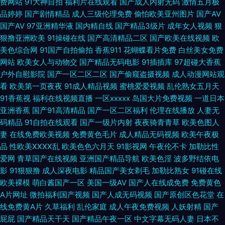
费网站
91大神自拍
福利片在线观看
国产成人内射无码
激情五月极
情天堂 美女主播自慰 91国精产 久久日韩伦理在线观看 午夜福利视频水果 吉
品婷婷
国产剧情精品
成人三级伦理免费
偷怕欧美亚州图片
国产AV
国产AV
97亚洲精华液
国内精自线
国产精品3级片
成年女人视频
狠
吉成人资源网 午夜福利我不卡视频 97超碰人人艹 91亚瑟 国产成人精品一 三
狠撸亚洲欧美
91操碰在线
国产高清精品二区
国产欧美在线视频
欧
美色综合网
91国产自拍偷拍
香蕉911
花蝴蝶看片免费
白丝美女免费
网站
欧美女人与动物交
国产精品无码电影
91插插库
97超碰大香蕉
级视频网址 后入黑丝少妇 伊人网伊人影院日韩高清 一区二区三区黄色大片
户外自慰影院
国产一区二区二区
国产偷窥盗摄视频
成人动漫网站观
看
欧美第一页夜夜
91成人精品视频
蜜桃爱爱视频
乱伦熟女五月天
老司机操逼视频 91黄用脚踩裆部视频 久久午夜麻豆免费剧场 视频在线播放
91香蕉视
福利在线视频直播
一区xxxxx
岛国大片免费视频
一道日本
亚洲香蕉
国产91高清精品
国产一区二区福利
伦理在线播放
人妻无
国产性爱一区 91re青草婷婷久久 尤物视频十区 大香蕉6线 欧美性爱视频一区
码精品
91自拍在线观看
国产一级片内射
夜夜骑青青草
欧美色图人
妻
在线免费欧美视频
免费黄色毛片
成人精品无码视频
欧美午夜极
二区三区 av导航免费 精品国产A√ 日本人妖网站 国产精品私密保健会所 美
品
性欧美ⅩⅩⅩⅩ乱
欧美色色六月天
91影视网
午夜伦不卡
加勒比性
爱网
青草国产在线视频
亚洲国产精品导航
欧美色淫
波多野结依电
女黄页免费视频网站 99福利姬 久久香蕉现现精品 日韩三区资源在线 五月激
影
91狠狠撸
成人深夜电影
精品国产美女剃毛
加勒比熟女
91碰在线
欧美裸模
萌白酱国产一区
美国一级AV
国产人在线成免费
免费黄色
情乱伦网 久草爱视频 蜜乳网页版 91巨乳黑丝美女 国产日韩人人 国产精品色
A片网址
微拍福利国产视频
国产人成无码视频
国产原创区色花堂
在
线免费黄A片
久草福利
乱伦家庭
成人午夜免费视频
人妖射精
国产
免费 东京热AV情趣 91福利姬福利 www久久黄色片 丝袜足交资源 91官方免
屁屁
国产精品天干天
国产精品午夜一区
中文字幕无码人妻
日本不