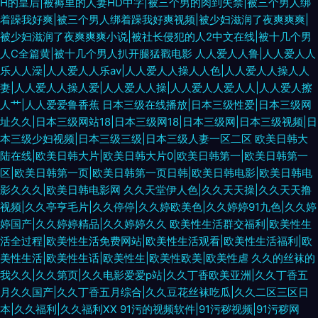
H的皇后|被褥里的人妻HD中字|被三个男的肉到失禁|被三个男人绑
着躁我好爽|被三个男人绑着躁我好爽视频|被少妇滋润了夜爽爽爽|
被少妇滋润了夜爽爽爽小说|被社长侵犯的人2中文在线|被十几个男
人C全篇黄|被十几个男人扒开腿猛戳电影
人人爱人人鲁|人人爱人人
乐人人澡|人人爱人人乐av|人人爱人人操人人色|人人爱人人操人人
妻|人人爱人人操人爱|人人爱人人操|人人爱人人爱人人|人人爱人擦
人艹|人人爱爱鲁香蕉
日本三级在线播放|日本三级性爱|日本三级网
址久久|日本三级网站18|日本三级网18|日本三级网|日本三级视频|日
本三级少妇视频|日本三级三级|日本三级人妻一区二区
欧美日韩大
陆在线|欧美日韩大片|欧美日韩大片0|欧美日韩第一|欧美日韩第一
区|欧美日韩第一页|欧美日韩第一页日韩|欧美日韩电影|欧美日韩电
影久久久|欧美日韩电影网
久久天堂伊人色|久久天天操|久久天天撸
视频|久久亭亨毛片|久久停停|久久婷欧美色|久久婷婷91九色|久久婷
婷国产|久久婷婷精品|久久婷婷久久
欧美性生活群交福利|欧美性生
活全过程|欧美性生活免费网站|欧美性生活观看|欧美性生活福利|欧
美性生活|欧美性生话|欧美性生|欧美性欧美|欧美性虐
久久的丝袜的
我久久|久久第页|久久电影爱爱p站|久久丁香欧美亚洲|久久丁香五
月久久国产|久久丁香五月综合|久久豆花丝袜吃瓜|久久二区三区日
本|久久福利|久久福利XX
91污的视频软件|91污秽视频|91污秽网