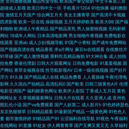
虎
女同激吻视频
极品性爱导航
欧美国产拳交喷奶
中文字幕第三页
超碰成人影视
欧美日韩中文一区
手机看片1204
91色快播
福利撸影
91黄在现看 亚洲天堂在线观看8 久久国产伊人影院 久久精品黄色网址 阿v不
院
激情五月天国产
综合网五月天
美女主播青草
国产高清不卡视频
四虎影视
欧美一区在线
操碰视频
五月天婷婷欧美
欧美大BB
国产福
卡在线观看 欧美日韩综合国产 91看片安装 少妇抠逼 97色色资源 日韩色在线
利啪啪
欧洲成人午夜精品
国产精品美乳
男人操蜜桃视频
无码射精
网站
18成年人网站
日本高清电影网
男女啪啪午夜视频
免费电影在
肏屄精品大全 毛片久久99 亚洲成人午夜电影 日本9178动漫 色情小视频 午
线观看
亚洲ab
成人少妇视频导航
91国产小青蛙
国产成年免费网站
国产视频高清在线
精品香蕉
求a片网址
麻豆tv在线观看
在线撸丝片
夜剧场www 在线观看中文字幕亚洲 天天天堂日夜精品 福利社体验三分钟 欧
91草碰
国产成人激情视频
黑料吃瓜精品偷拍
91大神合集
成人拍拍
拍免费
香港伦理剧
日韩大片观看网址
日韩免费电影
91羞羞视频
国
美一区无码 在线国产精品专区 狠狠干超碰 91网站官网入口 福利网91 伊人网
产网站
青草全福视在线
性导航影视AV
日本一级在线视频
国产好片
浮力
91久操
国产精品成人在线
精品免费看
人人看操碰
午夜伦理电
在线视频 91正在作爱 wwwav午夜福利 国产区熟女 中文字幕中文字幕在线
影网
久久国自产拍精品
高清乱码0
国产欧美
日韩三级黄色A片
伦理
电影亚洲国产
福利姬黄色网址
欧美伊人影院
丁香成人五月花
黄色
中 亚洲无码电影高清传媒 日本浮力影院 中文字幕亚洲专区 午夜成人国产影
网网址女
久草视频最新网址
日韩大片在线看
久久亚洲人成
亚州色
图乱伦小说
国产va免费观看
国产人妖第二
成人影片h
91色婷婷瑟色
院 國內精品區在綫 九一亚瑟视频 欧美性爱主站 国产三级综合在线 天天日夜
东京热狠狠草
日韩精品观看
91最新国产精品
一级黄色网
91色色人
妻
都市激情婷婷
91精品国产91
云涩福利在线导航
91视色
午夜福利
夜 三级网站在线播放 一区二区艹b www.91c. 蜜乳久久夜 欧美性交短片 欧
在线网站
91直播
91处女
伊人网青青草
国产又爽又黄又无
久草福利