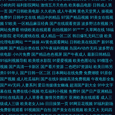
小鲜肉同
福利影院网站
激情五月天色色
欧美极品电影
日韩成人第
精品www 人妖性生活片 国产五码 亚洲五月花 91黑丝露臀 日本BD天堂 91偷
一页
国产日韩欧美电影
久久机热
成人午夜网
黄色天堂男人
操视频
免费91
日韩中文在线
精品中的精品
97国产精品视频
91美女在线视
拍视频在线观看 欧美精品日韩在线 九一成人网观看 韩日独立站免费 波多野
频
51欧美
一区精品麻豆经典
国产在线观看资源
波多野洁衣视频
污
网站免费看
特级欧美在线观看
自拍视频91
91艹艹
久草网在线
18福
吉依无码视频 啊v在线视频 av资源网站搜索 九一看片网站 韩有码视频X 草
利影院
老司机蜜桃在线
成人精品一区二区
韩日爆乳无码三级
欧美
伦理电影网站
艹艹操操
AV黄色观看网站
日韩欧美在线国产
新91视
草爱在线免费 九九热99视频 天美mv免费mv入口 91po成 AV色淫网日韩 国
频网
国产精品分类在线
97午夜福利视频
岛国AV动作无码
波多野吉
依电影
小h片免费
国产精品色色视屏
国产午夜成人
最新日韩精品
产三级网站 日韩精品久久 岛国av影院 熊猫视频tv91 97尤物超碰 欧美成人女
91福利视频导航
欧美喷水影院
91爱爱视频
欧美色图论坛
91榴莲小
视频
国产高清一卡新区
国产看片资源
二色吧97资源站
欧美日韩另
优人肛交网 超碰碰国产 久久艹艹无码 成人a视频网 97资源网 欧美一区二区
类0
91华人
国产日韩一区二区
日本网站在线免费
免费潮喷
91原创
国产视频
成人吃瓜福利
国产在线9
操碰高清免费视频
午夜电影全集
色 日本a视频 久久爆乳 成人免费视频网站 日韩欧美不卡在线 论理在线电影
国产AV无码
人妻系列
爱豆传媒倩女幽魂
超清国产剧大全
91中文字
幕在线
免费在线小视频
吃瓜福利小视频
免费91
国产日产亚洲精品
豆花社区成人精品 欧美另类激情 午夜男人天堂网站 超碰97最新更新 性欧美
91社在线高清
人人草香蕉
激情另类图片
亚洲欧美在线观看
成人三
级成人三级
欧美老女人bb
日日操第一页
91网豆花视频
91福利剧场
免费影视观看
91视频国产自拍
国产美女在线视频
欧美又大
无码四
加勒比淫淫 日韩人妻无码同性 91鸡网站 亚洲精品无码高清 91福利合集系列