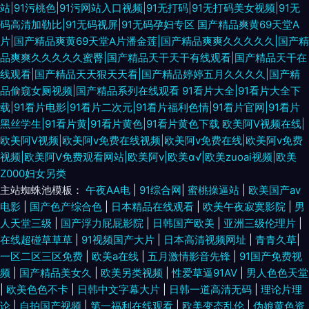
站|91污桃色|91污网站入口视频|91无打码|91无打码美女视频|91无
码高清加勒比|91无码视屏|91无码孕妇专区
国产精品爽黄69天堂A
片|国产精品爽黄69天堂A片潘金莲|国产精品爽爽久久久久久|国产精
品爽爽久久久久久蜜臀|国产精品天干天干有线观看|国产精品天干在
线观看|国产精品天天狠天天看|国产精品婷婷五月久久久久|国产精
品偷窥女厕视频|国产精品系列在线观看
91看片大全|91看片大全下
载|91看片电影|91看片二次元|91看片福利色情|91看片官网|91看片
黑丝学生|91看片黄|91看片黄色|91看片黄色下载
欧美阿V视频在线|
欧美阿V视频|欧美阿v免费在线视频|欧美阿v免费在线|欧美阿v免费
视频|欧美阿V免费观看网站|欧美阿v|欧美α√|欧美zuoai视频|欧美
Z000妇女另类
主站蜘蛛池模板：
午夜AA电
|
91综合网
|
蜜桃操逼站
|
欧美国产aⅴ
电影
|
国产色产综合色
|
日本精品在线观看
|
欧美午夜寂寞影院
|
男
人天堂三级
|
国产浮力屁屁影院
|
日韩国产欧美
|
亚洲三级伦理片
|
在线超碰草草草
|
91视频国产大片
|
日本高清视频网址
|
青青久草
|
一区二区三区免费
|
欧美a在线
|
五月激情影音先锋
|
91国产免费视
频
|
国产精品美女久
|
欧美另类视频
|
性爱草逼91AV
|
男人色色天堂
|
欧美色色不卡
|
日韩中文字幕大片
|
日韩一道高清无码
|
理论片理
论
|
自拍国产视频
|
第一福利在线观看
|
欧美变态乱伦
|
伪娘黄色资