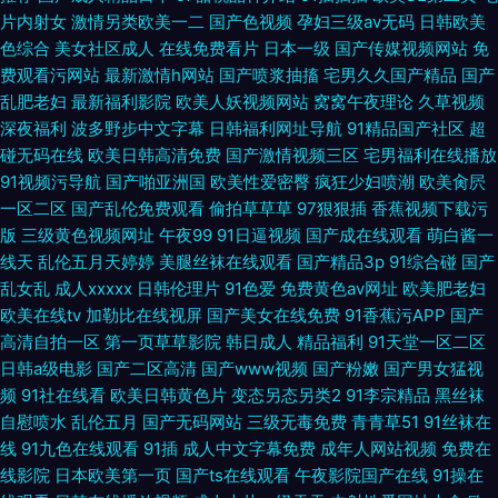
片内射女
激情另类欧美一二
国产色视频
孕妇三级av无码
日韩欧美
色综合
美女社区成人
在线免费看片
日本一级
国产传媒视频网站
免
费观看污网站
最新激情h网站
国产喷浆抽搐
宅男久久国产精品
国产
乱肥老妇
最新福利影院
欧美人妖视频网站
窝窝午夜理论
久草视频
深夜福利
波多野步中文字幕
日韩福利网址导航
91精品国产社区
超
碰无码在线
欧美日韩高清免费
国产激情视频三区
宅男福利在线播放
91视频污导航
国产啪亚洲国
欧美性爱密臀
疯狂少妇喷潮
欧美肏屄
一区二区
国产乱伦免费观看
偷拍草草草
97狠狠插
香蕉视频下载污
版
三级黄色视频网址
午夜99
91日逼视频
国产成在线观看
萌白酱一
线天
乱伦五月天婷婷
美腿丝袜在线观看
国产精品3p
91综合碰
国产
乱女乱
成人xxxxx
日韩伦理片
91色爱
免费黄色av网址
欧美肥老妇
欧美在线tv
加勒比在线视屏
国产美女在线免费
91香蕉污APP
国产
高清自拍一区
第一页草草影院
韩日成人
精品福利
91天堂一区二区
日韩a级电影
国产二区高清
国产www视频
国产粉嫩
国产男女猛视
频
91社在线看
欧美日韩黄色片
变态另态另类2
91李宗精品
黑丝袜
自慰喷水
乱伦五月
国产无码网站
三级无毒免费
青青草51
91丝袜在
线
91九色在线观看
91插
成人中文字幕免费
成年人网站视频
免费在
线影院
日本欧美第一页
国产ts在线观看
午夜影院国产在线
91操在