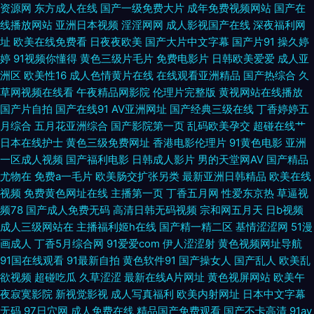
资源网
东方成人在线
国产一级免费大片
成年免费视频网站
国产在
美群p成人网 国产熟女免费观看一区 国产精诚精品 国产91资源 麻豆国产在
线播放网站
亚洲日本视频
淫淫网网
成人影视国产在线
深夜福利网
址
欧美在线免费看
日夜夜欧美
国产大片中文字幕
国产片91
操久婷
线 超碰av天堂 久草国产一 美女被操免费看网站 欧美黑人日韩六区 国产网址
婷
91视频你懂得
黄色三级片毛片
免费电影片
日韩欧美爱爱
成人亚
洲区
欧美性16
成人色情黄片在线
在线观看亚洲精品
国产热综合
久
草网视频在线看
午夜精品网影院
伦理片完整版
黄视网站在线播放
精品国内精品在线 成人中文字幕一区 久久午夜无码中出 欧美日韩亚洲呜呜
国产片自拍
国产在线91
AV亚洲网址
国产经典三级在线
丁香婷婷五
月综合
五月花亚洲综合
国产影院第一页
乱码欧美孕交
超碰在线艹
呜 bt磁力链搜索网站 蜜桃视频网址 欧洲激情在线 麻豆av水果在线 欧美涩逼
日本在线护士
黄色三级免费网址
香港电影伦理片
91黄色电影
亚洲
一区成人视频
国产福利电影
日韩成人影片
男的天堂网AV
国产精品
亚洲综合性爱14p 玖玖艹艹人热 日韩欧美综合亚洲中文 九一叉叉叉免费看
尤物在
免费a一毛片
欧美肠交扩张另类
最新亚洲日韩精品
欧美在线
视频
免费黄色网址在线
主播第一页
丁香五月网
性爱东京热
草逼视
毛片久久爱,com 日韩性强奸伦理案例 东京热最新网址 自拍尤物97www
频78
国产成人免费无码
高清日韩无码视频
宗和网五月天
日b视频
成人三级网站在
主播福利姬h在线
国产精一精二区
基情涩涩网
51漫
AV72污污在线观看 午夜剧场成人网 97超碰日韩色图 另类欧美七区 91影片
画成人
丁香5月综合网
91爱爱com
伊人涩涩射
黄色视频网址导航
91国在线观看
91最新自拍
黄色软件91
国产操女人
国产乱人
欧美乱
免费观看高清 亚洲国产福利网址 91探花国产女神 国产第一码页 国产免费电
欲视频
超碰吃瓜
久草涩涩
最新在线A片网址
黄色视屏网站
欧美午
夜寂寞影院
新视觉影视
成人写真福利
欧美内射网址
日本中文字幕
影 91真人视频 黄色三集片视频 影音先锋伪娘 国产一区熟女免费 91视屏18
无码
97日穴网
成人免费在线
精品国产免费观看
国产不卡高清
91av